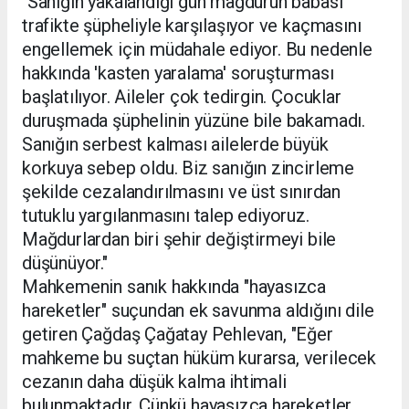
"Sanığın yakalandığı gün mağdurun babası
trafikte şüpheliyle karşılaşıyor ve kaçmasını
engellemek için müdahale ediyor. Bu nedenle
hakkında 'kasten yaralama' soruşturması
başlatılıyor. Aileler çok tedirgin. Çocuklar
duruşmada şüphelinin yüzüne bile bakamadı.
Sanığın serbest kalması ailelerde büyük
korkuya sebep oldu. Biz sanığın zincirleme
şekilde cezalandırılmasını ve üst sınırdan
tutuklu yargılanmasını talep ediyoruz.
Mağdurlardan biri şehir değiştirmeyi bile
düşünüyor."
Mahkemenin sanık hakkında "hayasızca
hareketler" suçundan ek savunma aldığını dile
getiren Çağdaş Çağatay Pehlevan, "Eğer
mahkeme bu suçtan hüküm kurarsa, verilecek
cezanın daha düşük kalma ihtimali
bulunmaktadır. Çünkü hayasızca hareketler