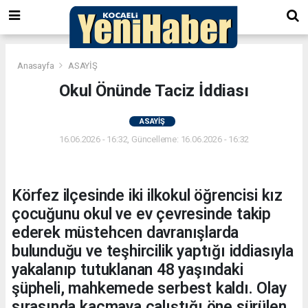
Anasayfa
ASAYİŞ
Okul Önünde Taciz İddiası
ASAYİŞ
16.06.2026 - 16:32, Güncelleme: 16.06.2026 - 16:32
Körfez ilçesinde iki ilkokul öğrencisi kız
çocuğunu okul ve ev çevresinde takip
ederek müstehcen davranışlarda
bulunduğu ve teşhircilik yaptığı iddiasıyla
yakalanıp tutuklanan 48 yaşındaki
şüpheli, mahkemede serbest kaldı. Olay
sırasında kaçmaya çalıştığı öne sürülen