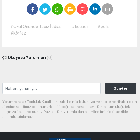
#Okul Önünde Taciz İddiası
#kocaeli
#polis
#körfez
Okuyucu Yorumları
(0)
Gönder
Yorum yazarak Topluluk Kuralları’nı kabul etmiş bulunuyor ve kocaeliyenihaber.com
sitesine yaptığınız yorumunuzla ilgili doğrudan veya dolaylı tüm sorumluluğu tek
başınıza üstleniyorsunuz. Yazılan tüm yorumlardan site yönetimi hiçbir şekilde
sorumlu tutulamaz.