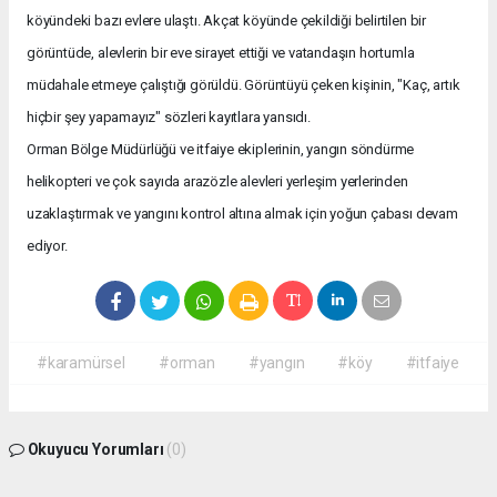
köyündeki bazı evlere ulaştı. Akçat köyünde çekildiği belirtilen bir
görüntüde, alevlerin bir eve sirayet ettiği ve vatandaşın hortumla
müdahale etmeye çalıştığı görüldü. Görüntüyü çeken kişinin, "Kaç, artık
hiçbir şey yapamayız" sözleri kayıtlara yansıdı.
Orman Bölge Müdürlüğü ve itfaiye ekiplerinin, yangın söndürme
helikopteri ve çok sayıda arazözle alevleri yerleşim yerlerinden
uzaklaştırmak ve yangını kontrol altına almak için yoğun çabası devam
ediyor.
#karamürsel
#orman
#yangın
#köy
#itfaiye
Okuyucu Yorumları
(0)