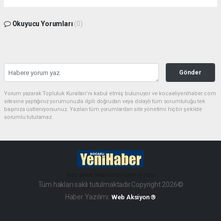
Okuyucu Yorumları
(0)
Gönder
Yorum yazarak Topluluk Kuralları’nı kabul etmiş bulunuyor ve kocaeliyenihaber.com
sitesine yaptığınız yorumunuzla ilgili doğrudan veya dolaylı tüm sorumluluğu tek
başınıza üstleniyorsunuz. Yazılan tüm yorumlardan site yönetimi hiçbir şekilde
sorumlu tutulamaz.
haber paketi
haber scripti
haber yazılımı
Tüm hakları saklı tutulmaktadır.Copyright 2026©
Haber Yazılımı:
Web Aksiyon ®