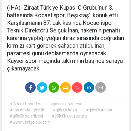
(İHA)- Ziraat Türkiye Kupası C Grubu’nun 3.
haftasında Kocaelispor, Beşiktaş’ı konuk etti.
Karşılaşmanın 87. dakikasında Kocaelispor
Teknik Direktörü Selçuk İnan, hakemin penaltı
kararına yaptığı yoğun itiraz sırasında doğrudan
kırmızı kart görerek sahadan atıldı. İnan,
pazartesi günü deplasmanda oynanacak
Kayserispor maçında takımının başında sahaya
çıkamayacak.
#Gölcük haberleri
#gölcük gazetesi
#son dakika gölcük
#gölcük kaza
#gölcük intihar
#gölcük belediyesi
#gölcük uyuşturucu
#www.yenigolcuk.com