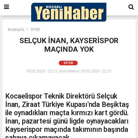
Anasayfa
SPOR
SELÇUK İNAN, KAYSERİSPOR
MAÇINDA YOK
SPOR
05.02.2026 - 22:21, Güncelleme: 05.02.2026 - 22:21
Kocaelispor Teknik Direktörü Selçuk
İnan, Ziraat Türkiye Kupası'nda Beşiktaş
ile oynadıkları maçta kırmızı kart gördü.
İnan, pazartesi günü ligde oynayacakları
Kayserispor maçında takımının başında
sahaya çıkamayacak