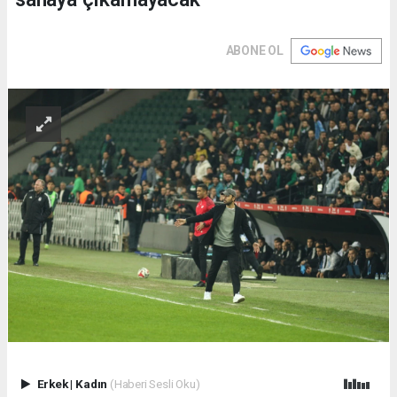
ABONE OL
Erkek
|
Kadın
(Haberi Sesli Oku)