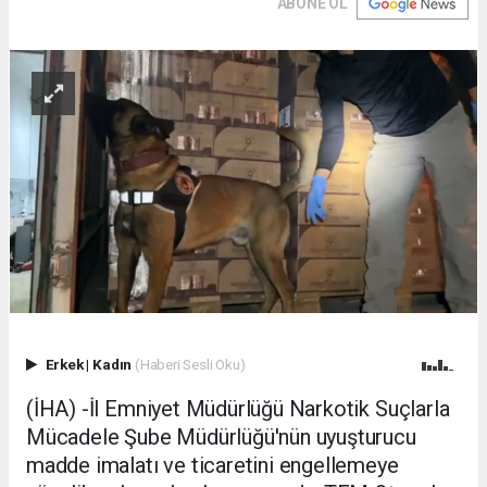
ABONE OL
Erkek
|
Kadın
(Haberi Sesli Oku)
(İHA) -İl Emniyet Müdürlüğü Narkotik Suçlarla
Mücadele Şube Müdürlüğü'nün uyuşturucu
madde imalatı ve ticaretini engellemeye