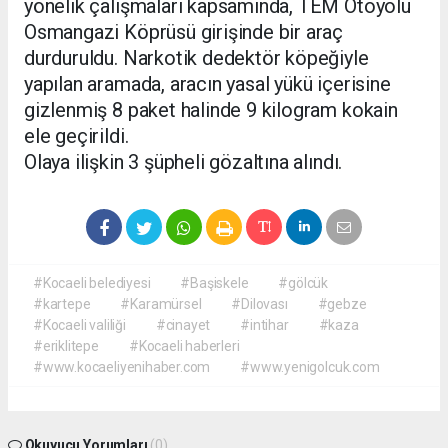
yönelik çalışmaları kapsamında, TEM Otoyolu
Osmangazi Köprüsü girişinde bir araç
durduruldu. Narkotik dedektör köpeğiyle
yapılan aramada, aracın yasal yükü içerisine
gizlenmiş 8 paket halinde 9 kilogram kokain
ele geçirildi.
Olaya ilişkin 3 şüpheli gözaltına alındı.
#Kocaeli belediyesi
#Başiskele
#gölcük
#kartepe
#Karamürsel
#Dilovası
#gebze
#Kocaeli valiliği
#cinayet
#intihar
#kaza
#eriklitepe
#Kocaeli haberleri
#www.kocaeliyenihaber.com
#www.yenigolcuk.com
Okuyucu Yorumları
(0)