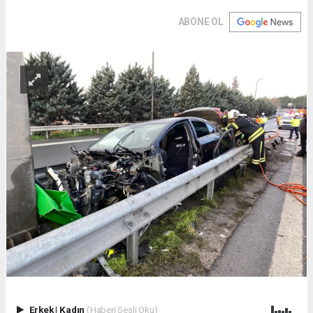
ABONE OL
Erkek
|
Kadın
(Haberi Sesli Oku)