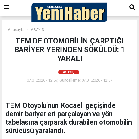
Anasayfa
ASAYİŞ
TEM'DE OTOMOBİLİN ÇARPTIĞI
BARİYER YERİNDEN SÖKÜLDÜ: 1
YARALI
ASAYİŞ
07.01.2026 - 12:57, Güncelleme: 07.01.2026 - 12:57
TEM Otoyolu'nun Kocaeli geçişinde
demir bariyerleri parçalayan ve yön
tabelasına çarparak durabilen otomobilin
sürücüsü yaralandı.