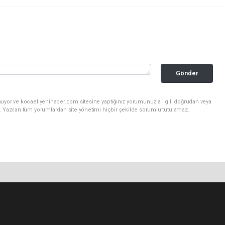
Gönder
nuyor ve kocaeliyenihaber.com sitesine yaptığınız yorumunuzla ilgili doğrudan veya
. Yazılan tüm yorumlardan site yönetimi hiçbir şekilde sorumlu tutulamaz.