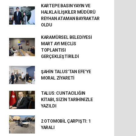
KARTEPE BASIN YAYIN VE
HALKLA İLİŞKİLER MÜDÜRÜ
REYHAN ATAMAN BAYRAKTAR
OLDU
KARAMÜRSEL BELEDİYESİ
MART AYI MECLİS
TOPLANTISI
GERÇEKLEŞTİRİLDİ
ŞAHİN TALUS’TAN EFE’YE
MORAL ZİYARETİ
TALUS: CUNTACILIĞIN
KİTABI, SİZİN TARİHİNİZLE
YAZILDI
2 OTOMOBİL ÇARPIŞTI: 1
YARALI