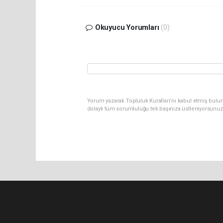
Okuyucu Yorumları
(0)
Yorum yazarak Topluluk Kuralları’nı kabul etmiş bulu
dolaylı tüm sorumluluğu tek başınıza üstleniyorsunuz