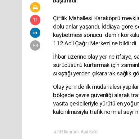
başlatıldı.
Çiftlik Mahallesi Karaköprü mevk
dolu anlar yaşandı. İddiaya göre s
kaybetmesi sonucu demir korkuluk
112 Acil Çağrı Merkezi'ne bildirdi.
İhbar üzerine olay yerine itfaiye, s
sürücüsünü kurtarmak için zamanla y
sıkıştığı yerden çıkararak sağlık gör
​Olay yerinde ilk müdahalesi yapılan
bölgede çevre güvenliği alarak traf
vasıta çekicileriyle yürütülen yoğu
kaldırılmasıyla trafik normal seyrin
#TIR Köprüde Asılı Kaldı