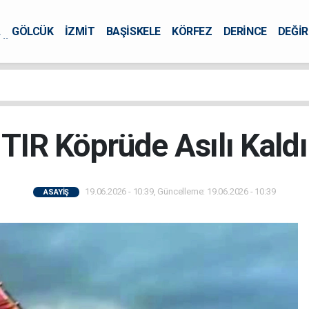
A
GÖLCÜK
İZMİT
BAŞİSKELE
KÖRFEZ
DERİNCE
DEĞİ
ÜRSEL
TIR Köprüde Asılı Kaldı
19.06.2026 - 10:39, Güncelleme: 19.06.2026 - 10:39
ASAYİŞ