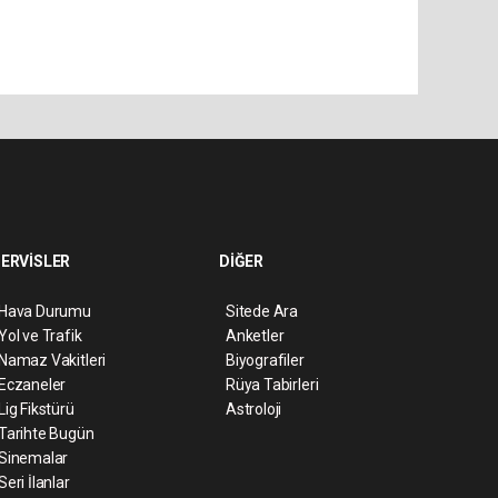
ERVİSLER
DİĞER
Hava Durumu
Sitede Ara
Yol ve Trafik
Anketler
Namaz Vakitleri
Biyografiler
Eczaneler
Rüya Tabirleri
Lig Fikstürü
Astroloji
Tarihte Bugün
Sinemalar
Seri İlanlar