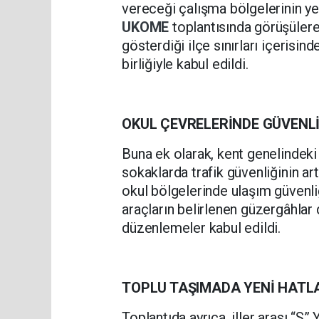
vereceği çalışma bölgelerinin y
UKOME
toplantısında görüşülerek
gösterdiği ilçe sınırları içeris
birliğiyle kabul edildi.
OKUL ÇEVRELERİNDE GÜVENLİ
Buna ek olarak, kent genelindeki
sokaklarda trafik güvenliğinin ar
okul bölgelerinde ulaşım güvenliğ
araçların belirlenen güzergâhlar d
düzenlemeler kabul edildi.
TOPLU TAŞIMADA YENİ HATL
Toplantıda ayrıca, iller arası “S”