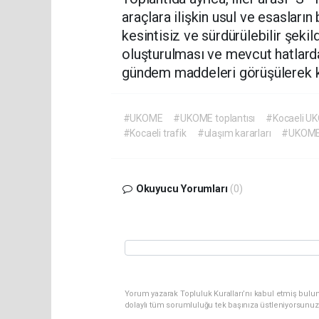
araçlara ilişkin usul ve esasların
kesintisiz ve sürdürülebilir şeki
oluşturulması ve mevcut hatlard
gündem maddeleri görüşülerek k
#UKOME
#UKOME toplantısı
#Kocaeli U
#Kocaeli trafik
#ulaşım kararları
#UKOME 
Okuyucu Yorumları
(0)
Yorum yazarak Topluluk Kuralları’nı kabul etmiş bulu
dolaylı tüm sorumluluğu tek başınıza üstleniyorsunuz