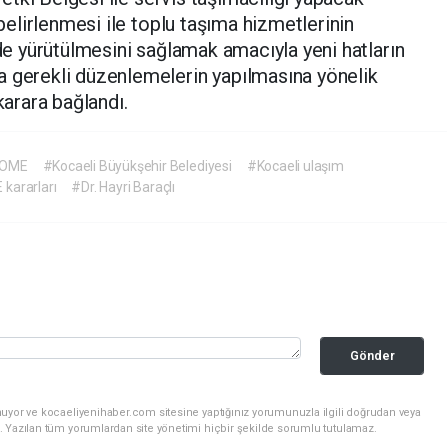
 belirlenmesi ile toplu taşıma hizmetlerinin
lde yürütülmesini sağlamak amacıyla yeni hatların
a gerekli düzenlemelerin yapılmasına yönelik
arara bağlandı.
KOME
#Kocaeli Büyükşehir Belediyesi
#Kocaeli ulaşım
kararları
#Dr. Hayri Baraçlı
Gönder
nuyor ve kocaeliyenihaber.com sitesine yaptığınız yorumunuzla ilgili doğrudan veya
. Yazılan tüm yorumlardan site yönetimi hiçbir şekilde sorumlu tutulamaz.