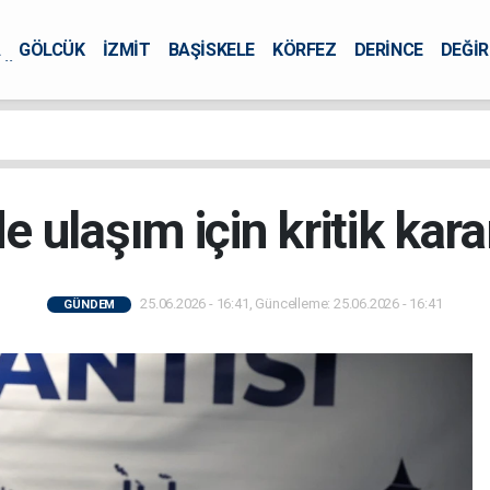
A
GÖLCÜK
İZMİT
BAŞİSKELE
KÖRFEZ
DERİNCE
DEĞİ
ÜRSEL
ulaşım için kritik karar
25.06.2026 - 16:41, Güncelleme: 25.06.2026 - 16:41
GÜNDEM