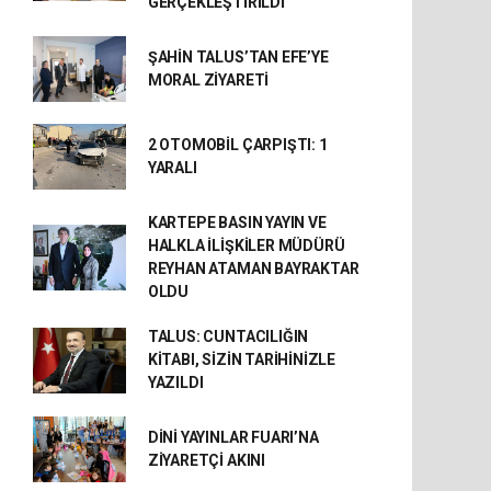
GERÇEKLEŞTİRİLDİ
ŞAHİN TALUS’TAN EFE’YE
MORAL ZİYARETİ
2 OTOMOBİL ÇARPIŞTI: 1
YARALI
KARTEPE BASIN YAYIN VE
HALKLA İLİŞKİLER MÜDÜRÜ
REYHAN ATAMAN BAYRAKTAR
OLDU
TALUS: CUNTACILIĞIN
KİTABI, SİZİN TARİHİNİZLE
YAZILDI
DİNİ YAYINLAR FUARI’NA
ZİYARETÇİ AKINI