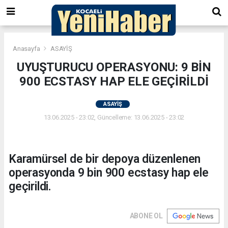
Anasayfa
ASAYİŞ
UYUŞTURUCU OPERASYONU: 9 BİN
900 ECSTASY HAP ELE GEÇİRİLDİ
ASAYİŞ
13.06.2025 - 23:02, Güncelleme: 13.06.2025 - 23:02
Karamürsel de bir depoya düzenlenen
operasyonda 9 bin 900 ecstasy hap ele
geçirildi.
ABONE OL