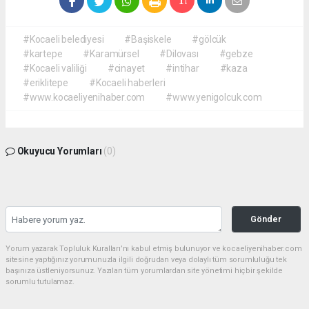
#Kocaeli belediyesi
#Başiskele
#gölcük
#kartepe
#Karamürsel
#Dilovası
#gebze
#Kocaeli valiliği
#cinayet
#intihar
#kaza
#eriklitepe
#Kocaeli haberleri
#www.kocaeliyenihaber.com
#www.yenigolcuk.com
Okuyucu Yorumları
(0)
Gönder
Yorum yazarak Topluluk Kuralları’nı kabul etmiş bulunuyor ve kocaeliyenihaber.com
sitesine yaptığınız yorumunuzla ilgili doğrudan veya dolaylı tüm sorumluluğu tek
başınıza üstleniyorsunuz. Yazılan tüm yorumlardan site yönetimi hiçbir şekilde
sorumlu tutulamaz.