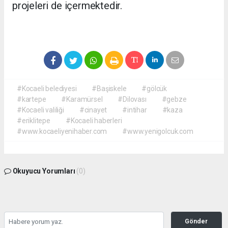
projeleri de içermektedir.
#Kocaeli belediyesi
#Başiskele
#gölcük
#kartepe
#Karamürsel
#Dilovası
#gebze
#Kocaeli valiliği
#cinayet
#intihar
#kaza
#eriklitepe
#Kocaeli haberleri
#www.kocaeliyenihaber.com
#www.yenigolcuk.com
Okuyucu Yorumları
(0)
Gönder