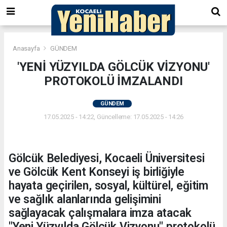
Anasayfa
GÜNDEM
'YENİ YÜZYILDA GÖLCÜK VİZYONU'
PROTOKOLÜ İMZALANDI
GÜNDEM
17.05.2025 - 14:22, Güncelleme: 17.05.2025 - 14:26
Gölcük Belediyesi, Kocaeli Üniversitesi
ve Gölcük Kent Konseyi iş birliğiyle
hayata geçirilen, sosyal, kültürel, eğitim
ve sağlık alanlarında gelişimini
sağlayacak çalışmalara imza atacak
"Yeni Yüzyılda Gölcük Vizyonu" protokolü