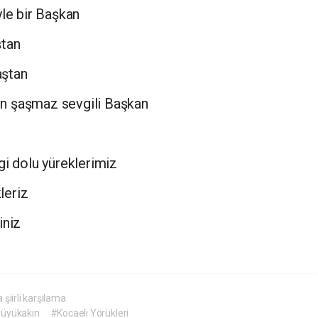
yle bir Başkan
ştan
aştan
n şaşmaz sevgili Başkan
gi dolu yüreklerimiz
leriz
iniz
şiirli karşılama
Büyükakın
#Kocaeli Yörükleri