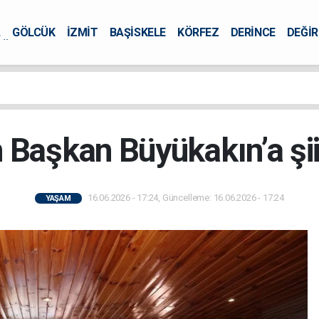
A
GÖLCÜK
İZMİT
BAŞİSKELE
KÖRFEZ
DERİNCE
DEĞİ
ÜRSEL
 Başkan Büyükakın’a şii
16.06.2026 - 17:24, Güncelleme: 16.06.2026 - 17:24
YAŞAM