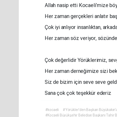
Allah nasip etti Kocaeli’mize bö
Her zaman gerçekleri anlatır ba
Çok iyi anlıyor insanlıktan, arkad
Her zaman söz veriyor, sözünde
Çok değerlidir Yörüklerimiz, sev
Her zaman derneğimize sizi bek
Siz de bizim için seve seve geld
Sana çok çok teşekkür ederiz
#kocaeli
#Yörükler’den Başkan Büyükakın’a 
#Kocaeli Büyükşehir Belediye Başkanı Tahir 