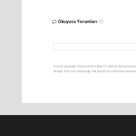
Okuyucu Yorumları
(0)
Yorum yazarak Topluluk Kuralları’nı kabul etmiş bulu
dolaylı tüm sorumluluğu tek başınıza üstleniyorsunuz