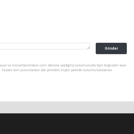
Gönder
nuyor ve kocaeliyenihaber.com sitesine yaptığınız yorumunuzla ilgili doğrudan veya
. Yazılan tüm yorumlardan site yönetimi hiçbir şekilde sorumlu tutulamaz.