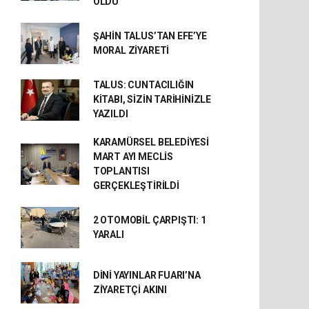
OLDU
ŞAHİN TALUS’TAN EFE’YE
MORAL ZİYARETİ
TALUS: CUNTACILIĞIN
KİTABI, SİZİN TARİHİNİZLE
YAZILDI
KARAMÜRSEL BELEDİYESİ
MART AYI MECLİS
TOPLANTISI
GERÇEKLEŞTİRİLDİ
2 OTOMOBİL ÇARPIŞTI: 1
YARALI
DİNİ YAYINLAR FUARI’NA
ZİYARETÇİ AKINI