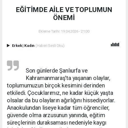
EĞİTİMDE AİLE VE TOPLUMUN
ÖNEMİ
Ekleme Tarihi: 19.04.2026 - 21:00
Erkek
|
Kadın
(Haberi Sesli Oku)
Son günlerde Şanlıurfa ve
Kahramanmaraş'ta yaşanan olaylar,
toplumumuzun birçok kesimini derinden
etkiledi. Çocuklarımız, ne kadar küçük yaşta
olsalar da bu olayların ağırlığını hissediyorlar.
Anaokulundan liseye kadar tüm öğrenciler,
güvende olma arzusunun yanında, eğitim
süreçlerinin duraksaması nedeniyle kaygı