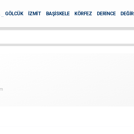
A
GÖLCÜK
İZMİT
BAŞİSKELE
KÖRFEZ
DERİNCE
DEĞİ
ÜRSEL
om