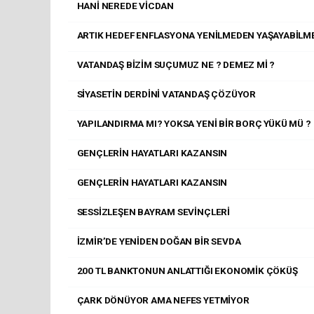
HANİ NEREDE VİCDAN
ARTIK HEDEF ENFLASYONA YENİLMEDEN YAŞAYABİLM
VATANDAŞ BİZİM SUÇUMUZ NE ? DEMEZ Mİ ?
SİYASETİN DERDİNİ VATANDAŞ ÇÖZÜYOR
YAPILANDIRMA MI? YOKSA YENİ BİR BORÇ YÜKÜ MÜ ?
GENÇLERİN HAYATLARI KAZANSIN
GENÇLERİN HAYATLARI KAZANSIN
SESSİZLEŞEN BAYRAM SEVİNÇLERİ
İZMİR’DE YENİDEN DOĞAN BİR SEVDA
200 TL BANKTONUN ANLATTIĞI EKONOMİK ÇÖKÜŞ
ÇARK DÖNÜYOR AMA NEFES YETMİYOR