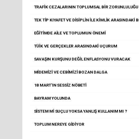
TRAFİK CEZALARININ TOPLUMSAL BİR ZORUNLULUĞU
TEK TİP KIYAFET VE DİSİPLİN İLE KİMLİK ARASINDAKİ 
EĞİTİMDE AİLE VE TOPLUMUN ÖNEMİ
TÜİK VE GERÇEKLER ARASINDAKİ UÇURUM
SAVAŞIN KURŞUNU DEĞİL ENFLASYONU VURACAK
MİDEMİZİ VE CEBİMİZİ BOZAN DALGA
18 MART'IN SESSİZ NÖBETİ
BAYRAM YOLUNDA
SİSTEM Mİ SUÇLU YOKSA YANLIŞ KULLANIM MI ?
TOPLUM NEREYE GİDİYOR