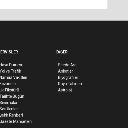
ERVİSLER
DİĞER
Hava Durumu
Sitede Ara
Yol ve Trafik
Anketler
Namaz Vakitleri
Biyografiler
Eczaneler
Rüya Tabirleri
Lig Fikstürü
Astroloji
Tarihte Bugün
Sinemalar
Seri İlanlar
Şehir Rehberi
Gazete Manşetleri