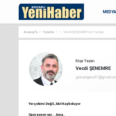
MEDY
KARAM
Anasayfa
Yazarlar
Vecdi ŞENEMRETüm Yazıları
Köşe Yazarı
Vecdi ŞENEMRE
golcukajans41@gmail.c
Yerçekimi Değil, Akıl Kayboluyor
Operasyon var... Ama..