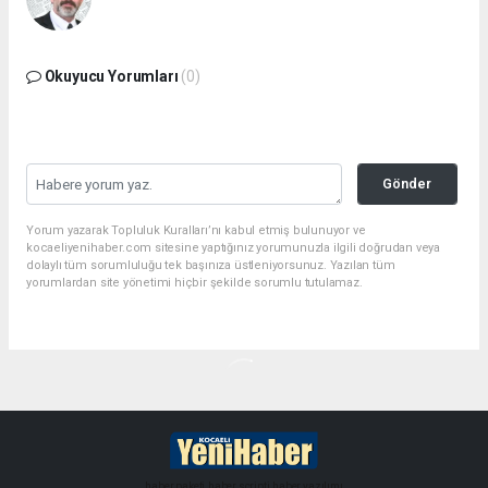
Okuyucu Yorumları
(0)
Gönder
Yorum yazarak Topluluk Kuralları’nı kabul etmiş bulunuyor ve
kocaeliyenihaber.com sitesine yaptığınız yorumunuzla ilgili doğrudan veya
dolaylı tüm sorumluluğu tek başınıza üstleniyorsunuz. Yazılan tüm
yorumlardan site yönetimi hiçbir şekilde sorumlu tutulamaz.
haber paketi
haber scripti
haber yazılımı