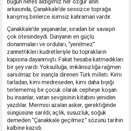
bugün nefes aldığımız her özgür anın
arkasında, Çanakkale’de sessizce toprağa
karışmış binlerce isimsiz kahraman vardır.
Çanakkale’de yaşananlar, sıradan bir savaşın
çok ötesindeydi. Dünyanın en güçlü
donanmaları ve orduları, “yenilmez”
zannettikleri kudretleriyle bu toprakların
kapısına dayanmıştı. Fakat hesaba katmadıkları
bir şey vardı: Yoksulluğa, imkânsızlığa rağmen
sarsılmaz bir inançla direnen Türk milleti. Kimi
tarladan, kimi medreseden, kimi daha bıyığı
terlememiş bir çocuk olarak cepheye koşan
bu insanlar, vatan sevgisinin kitabını yeniden
yazdılar. Mermisi azalan asker, gerektiğinde
süngüsüne sarıldı; açlık, susuzluk, soğuk
demeden “Çanakkale geçilmez” sözünü tarihin
kalbine kazıdı.