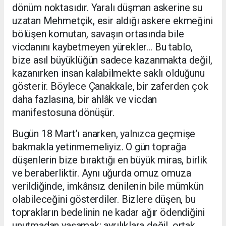
dönüm noktasıdır. Yaralı düşman askerine su
uzatan Mehmetçik, esir aldığı askere ekmeğini
bölüşen komutan, savaşın ortasında bile
vicdanını kaybetmeyen yürekler… Bu tablo,
bize asıl büyüklüğün sadece kazanmakta değil,
kazanırken insan kalabilmekte saklı olduğunu
gösterir. Böylece Çanakkale, bir zaferden çok
daha fazlasına, bir ahlâk ve vicdan
manifestosuna dönüşür.
Bugün 18 Mart’ı anarken, yalnızca geçmişe
bakmakla yetinmemeliyiz. O gün toprağa
düşenlerin bize bıraktığı en büyük miras, birlik
ve beraberliktir. Aynı uğurda omuz omuza
verildiğinde, imkânsız denilenin bile mümkün
olabileceğini gösterdiler. Bizlere düşen, bu
toprakların bedelinin ne kadar ağır ödendiğini
unutmadan yaşamak; ayrılıklara değil, ortak