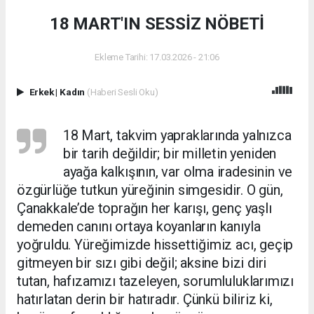
18 MART'IN SESSİZ NÖBETİ
Ekleme Tarihi: 17.03.2026 - 21:06
Erkek
|
Kadın
(Haberi Sesli Oku)
18 Mart, takvim yapraklarında yalnızca
bir tarih değildir; bir milletin yeniden
ayağa kalkışının, var olma iradesinin ve
özgürlüğe tutkun yüreğinin simgesidir. O gün,
Çanakkale’de toprağın her karışı, genç yaşlı
demeden canını ortaya koyanların kanıyla
yoğruldu. Yüreğimizde hissettiğimiz acı, geçip
gitmeyen bir sızı gibi değil; aksine bizi diri
tutan, hafızamızı tazeleyen, sorumluluklarımızı
hatırlatan derin bir hatıradır. Çünkü biliriz ki,