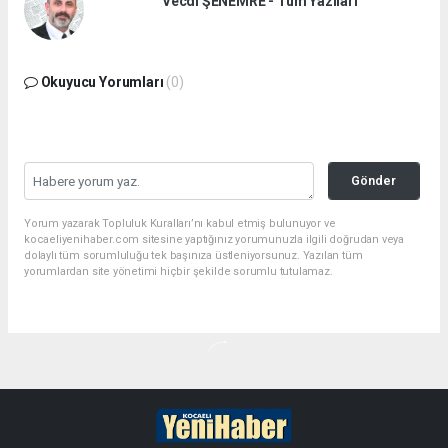
Vecdi ŞENEMRE - Tüm Yazıları
Okuyucu Yorumları
(0)
Gönder
Yorum yazarak Topluluk Kuralları’nı kabul etmiş bulunuyor ve
kocaeliyenihaber.com sitesine yaptığınız yorumunuzla ilgili doğrudan veya
dolaylı tüm sorumluluğu tek başınıza üstleniyorsunuz. Yazılan tüm
yorumlardan site yönetimi hiçbir şekilde sorumlu tutulamaz.