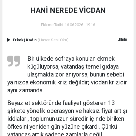
HANİ NEREDE VİCDAN
Ekleme Tarihi: 16.06.2026 - 19:16
Erkek
|
Kadın
(Haberi Sesli Oku)
Bir ülkede sofraya konulan ekmek
küçülüyorsa, vatandaş temel gıdaya
ulaşmakta zorlanıyorsa, bunun sebebi
yalnızca ekonomik kriz değildir; vicdan krizidir
aynı zamanda.
Beyaz et sektöründe faaliyet gösteren 13
şirkete yönelik operasyon ve haksız fiyat artışı
iddiaları, toplumun uzun süredir içinde biriken
öfkesini yeniden gün yüzüne çıkardı. Çünkü
vatandaş artık sadece zamlarla değil,