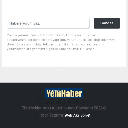
Gönder
Yorum yazarak Topluluk Kuralları’nı kabul etmiş bulunuyor ve
kocaeliyenihaber.com sitesine yaptığınız yorumunuzla ilgili doğrudan veya
dolaylı tüm sorumluluğu tek başınıza üstleniyorsunuz. Yazılan tüm
yorumlardan site yönetimi hiçbir şekilde sorumlu tutulamaz.
haber paketi
haber scripti
haber yazılımı
Tüm hakları saklı tutulmaktadır.Copyright 2026©
Haber Yazılımı:
Web Aksiyon ®