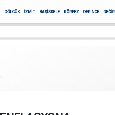
A
GÖLCÜK
İZMİT
BAŞİSKELE
KÖRFEZ
DERİNCE
DEĞİ
ÜRSEL
om