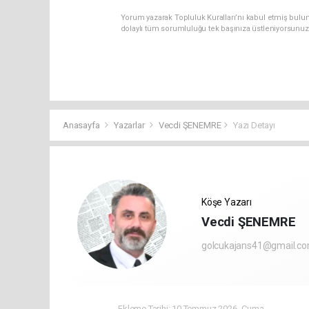
Yorum yazarak Topluluk Kuralları’nı kabul etmiş bulu
dolaylı tüm sorumluluğu tek başınıza üstleniyorsunuz
Anasayfa
Yazarlar
Vecdi ŞENEMRE
Yazı Detayı
Köşe Yazarı
Vecdi ŞENEMRE
golcukajans41@gmail.c
Ekleme Tarihi: 10 Temmuz 2026 -Cuma