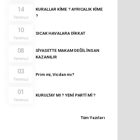
14
KURALLAR KİME ? AYRICALIK KİME
?
Temmuz
10
SICAK HAVALARA DİKKAT
Temmuz
08
SİYASETTE MAKAM DEĞİL İNSAN
KAZANILIR
Temmuz
03
Prim mi, Vicdan mı?
Temmuz
01
KURULTAY MI ? YENİ PARTİ Mİ ?
Temmuz
Tüm Yazıları