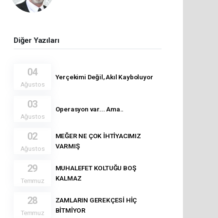
Diğer Yazıları
04
Yerçekimi Değil, Akıl Kayboluyor
Ağustos
03
Operasyon var... Ama..
Ağustos
02
MEĞER NE ÇOK İHTİYACIMIZ
VARMIŞ
Ağustos
29
MUHALEFET KOLTUĞU BOŞ
KALMAZ
Temmuz
28
ZAMLARIN GEREKÇESİ HİÇ
BİTMİYOR
Temmuz