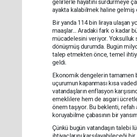
gelirlerle hayatını sürdürmeye ça
ayakta kalabilmek haline gelmiş
Bir yanda 114 bin liraya ulaşan y
maaşlar… Aradaki fark o kadar büy
mücadelesini veriyor. Yoksulluk s
dönüşmüş durumda. Bugün milyonl
talep etmekten önce, temel ihtiy
geldi.
Ekonomik dengelerin tamamen b
uçurumun kapanması kısa vadede
vatandaşların enflasyon karşısı
emeklilere hem de asgari ücretle 
önem taşıyor. Bu beklenti, refah
koruyabilme çabasının bir yansım
Çünkü bugün vatandaşın talebi lü
ihtiyaçlarını karşılayabileceği bir 