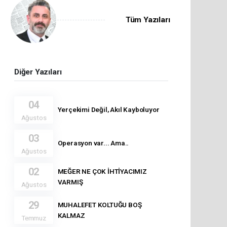
Tüm Yazıları
Diğer Yazıları
04
Yerçekimi Değil, Akıl Kayboluyor
Ağustos
03
Operasyon var... Ama..
Ağustos
02
MEĞER NE ÇOK İHTİYACIMIZ
VARMIŞ
Ağustos
29
MUHALEFET KOLTUĞU BOŞ
KALMAZ
Temmuz