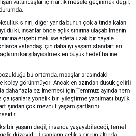
lışan vatandaşlar için artık mesele geçinmek değil,
 durumda.
oksulluk sınırı, diğer yanda bunun çok altında kalan
üdü ki, insanlar önce açlık sınırına ulaşabilmenin
ınırına erişebilmek ise adeta uzak bir hayale
arca vatandaş için daha iyi yaşam standartları
açlarını karşılayabilmek en büyük hedef haline
ozulduğu bu ortamda, maaşlar arasındaki
 kolay görünmüyor. Ancak en azından düşük gelirli
nda daha fazla ezilmemesi için Temmuz ayında hem
çalışanlara yönelik bir iyileştirme yapılması büyük
 artışından çok mevcut yaşam şartlarını
asıdır.
ks bir yaşam değil; insanca yaşayabileceği, temel
gelir düzeyidir. İnsanların açlık sınırının altında