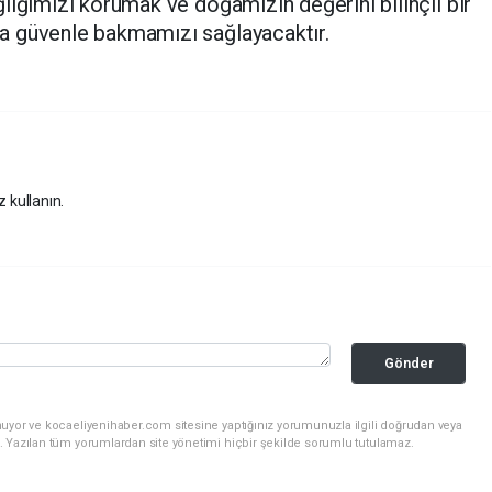
lığımızı korumak ve doğamızın değerini bilinçli bir
a güvenle bakmamızı sağlayacaktır.
z kullanın.
Gönder
nuyor ve kocaeliyenihaber.com sitesine yaptığınız yorumunuzla ilgili doğrudan veya
. Yazılan tüm yorumlardan site yönetimi hiçbir şekilde sorumlu tutulamaz.