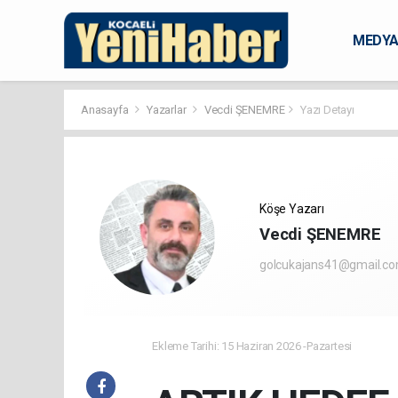
MEDY
KARAM
Anasayfa
Yazarlar
Vecdi ŞENEMRE
Yazı Detayı
Köşe Yazarı
Vecdi ŞENEMRE
golcukajans41@gmail.c
Ekleme Tarihi: 15 Haziran 2026 -Pazartesi