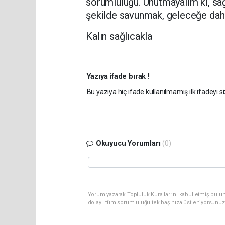
sorumluluğu. Unutmayalım ki, sağ
şekilde savunmak, geleceğe dah
Kalın sağlıcakla
Yazıya ifade bırak !
Bu yazıya hiç ifade kullanılmamış ilk ifadeyi si
Okuyucu Yorumları
(0)
Yorum yazarak Topluluk Kuralları’nı kabul etmiş bulu
dolaylı tüm sorumluluğu tek başınıza üstleniyorsunuz