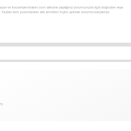
nuyor ve kocaeliyenihaber.com sitesine yaptığınız yorumunuzla ilgili doğrudan veya
. Yazılan tüm yorumlardan site yönetimi hiçbir şekilde sorumlu tutulamaz.
om