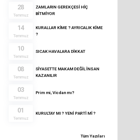
28
ZAMLARIN GEREKÇESİ HİÇ
BİTMİYOR
Temmuz
14
KURALLAR KİME ? AYRICALIK KİME
?
Temmuz
10
SICAK HAVALARA DİKKAT
Temmuz
08
SİYASETTE MAKAM DEĞİL İNSAN
KAZANILIR
Temmuz
03
Prim mi, Vicdan mı?
Temmuz
01
KURULTAY MI ? YENİ PARTİ Mİ ?
Temmuz
Tüm Yazıları