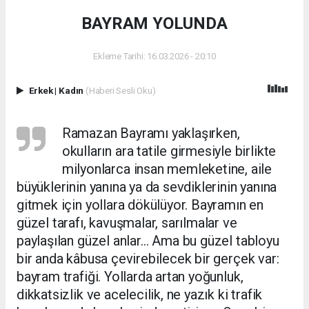
BAYRAM YOLUNDA
Ekleme Tarihi: 16.03.2026 - 20:10
Erkek
|
Kadın
(Haberi Sesli Oku)
Ramazan Bayramı yaklaşırken,
okulların ara tatile girmesiyle birlikte
milyonlarca insan memleketine, aile
büyüklerinin yanına ya da sevdiklerinin yanına
gitmek için yollara dökülüyor. Bayramın en
güzel tarafı, kavuşmalar, sarılmalar ve
paylaşılan güzel anlar… Ama bu güzel tabloyu
bir anda kâbusa çevirebilecek bir gerçek var:
bayram trafiği. Yollarda artan yoğunluk,
dikkatsizlik ve acelecilik, ne yazık ki trafik