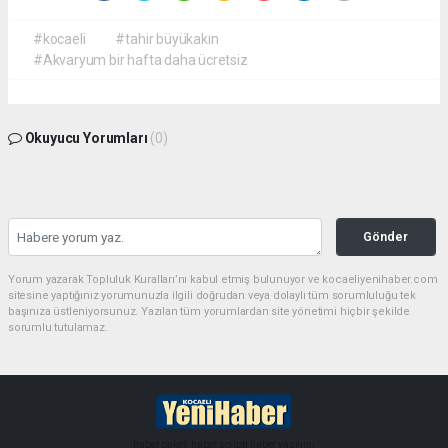
#kocaeli
#tahir büyükakın
#Akvaryum bir hafta daha ücretsiz
Okuyucu Yorumları
(0)
Gönder
Yorum yazarak Topluluk Kuralları’nı kabul etmiş bulunuyor ve kocaeliyenihaber.com
sitesine yaptığınız yorumunuzla ilgili doğrudan veya dolaylı tüm sorumluluğu tek
başınıza üstleniyorsunuz. Yazılan tüm yorumlardan site yönetimi hiçbir şekilde
sorumlu tutulamaz.
haber paketi
haber scripti
haber yazılımı