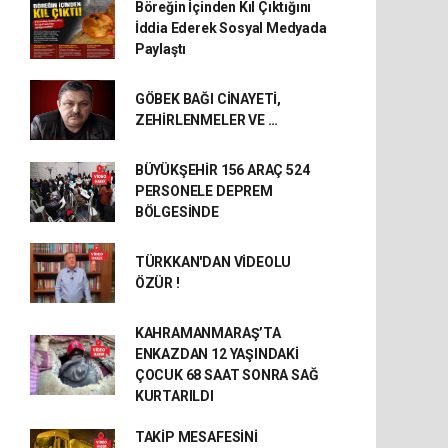
Böreğin İçinden Kıl Çıktığını
İddia Ederek Sosyal Medyada
Paylaştı
GÖBEK BAĞI CİNAYETİ,
ZEHİRLENMELER VE …
BÜYÜKŞEHİR 156 ARAÇ 524
PERSONELE DEPREM
BÖLGESİNDE
TÜRKKAN'DAN VİDEOLU
ÖZÜR !
KAHRAMANMARAŞ’TA
ENKAZDAN 12 YAŞINDAKİ
ÇOCUK 68 SAAT SONRA SAĞ
KURTARILDI
TAKİP MESAFESİNİ