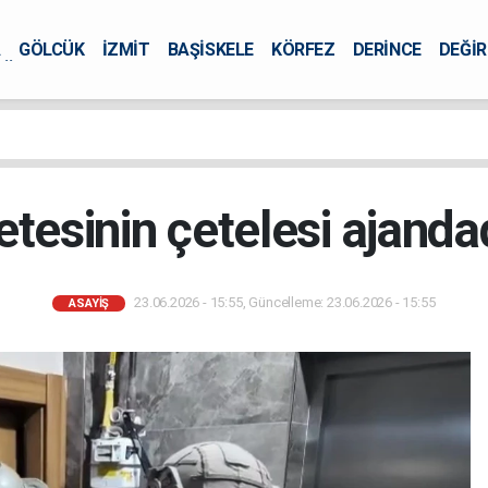
A
GÖLCÜK
İZMİT
BAŞİSKELE
KÖRFEZ
DERİNCE
DEĞİ
ÜRSEL
tesinin çetelesi ajanda
23.06.2026 - 15:55, Güncelleme: 23.06.2026 - 15:55
ASAYİŞ