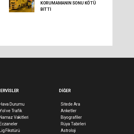
KORUMAMANIN SONU KÖTÜ
BİTTİ
ERVİSLER
DİĞER
Hava Durumu
Sitede Ara
Yol ve Trafik
Anketler
Namaz Vakitleri
Biyografiler
Eczaneler
Rüya Tabirleri
Lig Fikstürü
Astroloji