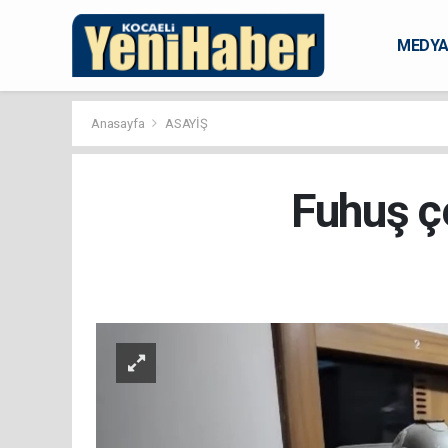
MEDY
KARAM
Anasayfa
ASAYİŞ
Fuhuş çe