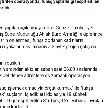
ştirilen operasyonda, fuhuş yaptırıldığı tespit edilen
rıldı.
en yapılan açıklamaya göre, Gebze Cumhuriyet
iş Şube Müdürlüğü Ahlak Büro Amirliği ekiplerince;
kların önlenmesi, fuhşa zorlanan kadınların
rin yakalanması amacıyla 2 aylık projeli çalışma
nlı baskın
rın ardından ekipler, sabah saat 06.00 sıralarında
da belirlenen adreslere eş zamanlı operasyon
"suç işlemek amacıyla örgüt kurmak" ile "fuhşa
k" suçlarını işledikleri iddiasıyla 18 şüpheli
tırıldığı tespit edilen 3'ü Türk, 12'si yabancı uyruklu
dın kurtarıldı.