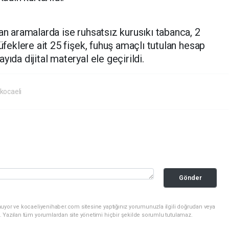
an aramalarda ise ruhsatsız kurusıkı tabanca, 2
tüfeklere ait 25 fişek, fuhuş amaçlı tutulan hesap
ıda dijital materyal ele geçirildi.
kocaeli
Gönder
nuyor ve kocaeliyenihaber.com sitesine yaptığınız yorumunuzla ilgili doğrudan veya
. Yazılan tüm yorumlardan site yönetimi hiçbir şekilde sorumlu tutulamaz.