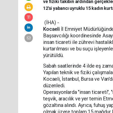
ve fiziki takibin ardından gerçekle
12'si yabancı uyruklu 15 kadın kurta
(İHA) -
Kocaeli
İl Emniyet Müdürlüğünd
Başsavcılığı koordinesinde Asay
insan ticareti ile zührevi hastalı
kurtarılması ve bu suçu işleyenle
yürütüldü.
Sabah saatlerinde 4 ilde eş zama
Yapılan teknik ve fiziki çalışmala
Kocaeli, İstanbul, Bursa ve Van'
düzenledi.
Operasyonlarda "insan ticareti", 
teşvik, aracılık ve yer temin Etme
gözaltına alındı. Ayrıca, fuhuş yap
olmak üzere toplam 15 mağdur ka