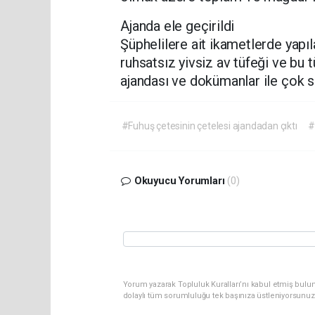
Ajanda ele geçirildi
Şüphelilere ait ikametlerde yapıl
ruhsatsız yivsiz av tüfeği ve bu 
ajandası ve dokümanlar ile çok say
#Fuhuş çetesinin çetelesi ajandadan çıktı
#
Okuyucu Yorumları
(0)
Yorum yazarak Topluluk Kuralları’nı kabul etmiş bulu
dolaylı tüm sorumluluğu tek başınıza üstleniyorsunuz