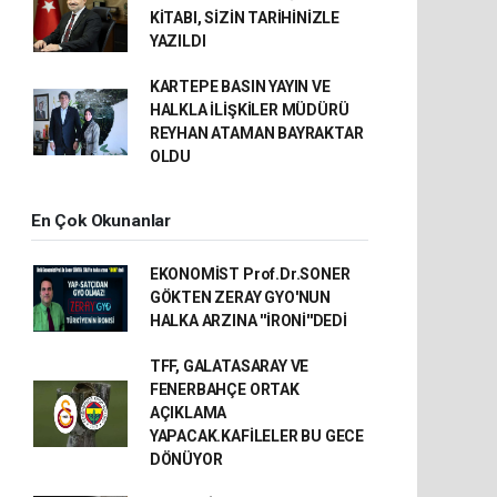
KİTABI, SİZİN TARİHİNİZLE
YAZILDI
KARTEPE BASIN YAYIN VE
HALKLA İLİŞKİLER MÜDÜRÜ
REYHAN ATAMAN BAYRAKTAR
OLDU
En Çok Okunanlar
EKONOMİST Prof.Dr.SONER
GÖKTEN ZERAY GYO'NUN
HALKA ARZINA ''İRONİ''DEDİ
TFF, GALATASARAY VE
FENERBAHÇE ORTAK
AÇIKLAMA
YAPACAK.KAFİLELER BU GECE
DÖNÜYOR