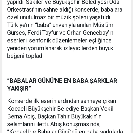
yapıldı. Sakiler ve Büyükşehir Belediyesi Oda
Orkestrası’nın sahne aldığı konserde, babalara
özel unutulmaz bir müzik şöleni yaşatıldı.
Türkiye’nin “baba” unvanıyla anılan Müslüm
Gürses, Ferdi Tayfur ve Orhan Gencebay’ın
eserleri, senfonik düzenlemeler eşliğinde
yeniden yorumlanarak izleyicilerden büyük
beğeni topladı.
“BABALAR GÜNÜ’NE EN BABA ŞARKILAR
YAKIŞIR”
Konserde ilk eserin ardından sahneye çıkan
Kocaeli Büyükşehir Belediye Başkan Vekili
Berna Abiş, Başkan Tahir Büyükakın’ın
selamlarını iletti. Abiş konuşmasında,
“Kocaeli’de Babalar Günü’nü en baba şarkılarla