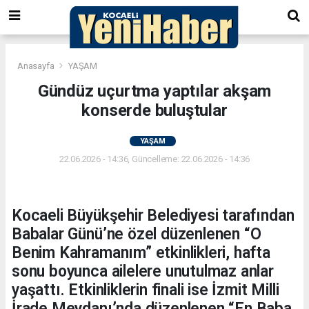
Anasayfa
YAŞAM
Gündüz uçurtma yaptılar akşam
konserde buluştular
YAŞAM
22.06.2026 - 14:36, Güncelleme: 22.06.2026 - 14:36
Kocaeli Büyükşehir Belediyesi tarafından
Babalar Günü’ne özel düzenlenen “O
Benim Kahramanım” etkinlikleri, hafta
sonu boyunca ailelere unutulmaz anlar
yaşattı. Etkinliklerin finali ise İzmit Milli
İrade Meydanı’nda düzenlenen “En Baba