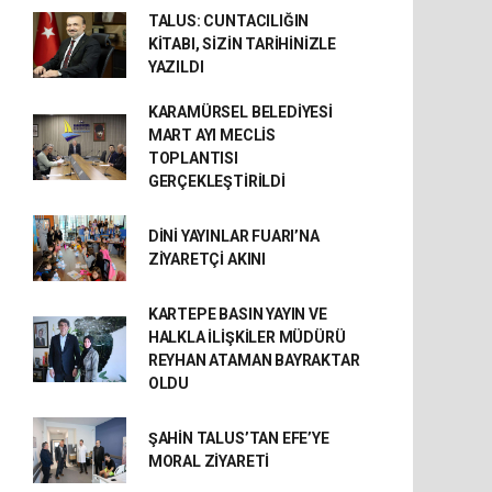
TALUS: CUNTACILIĞIN
KİTABI, SİZİN TARİHİNİZLE
YAZILDI
KARAMÜRSEL BELEDİYESİ
MART AYI MECLİS
TOPLANTISI
GERÇEKLEŞTİRİLDİ
DİNİ YAYINLAR FUARI’NA
ZİYARETÇİ AKINI
KARTEPE BASIN YAYIN VE
HALKLA İLİŞKİLER MÜDÜRÜ
REYHAN ATAMAN BAYRAKTAR
OLDU
ŞAHİN TALUS’TAN EFE’YE
MORAL ZİYARETİ