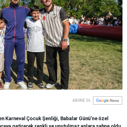
ABONE OL
en Karneval Çocuk Şenliği, Babalar Günü’ne özel
 araya getirerek renkli ve unutulmaz anlara sahne oldu.