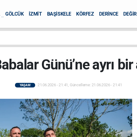
A
GÖLCÜK
İZMİT
BAŞİSKELE
KÖRFEZ
DERİNCE
DEĞİ
ÜRSEL
abalar Günü’ne ayrı bir
21.06.2026 - 21:41, Güncelleme: 21.06.2026 - 21:41
YAŞAM