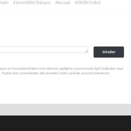
kattı
#İzmit Millet Bahçesi
#kocaeli
#KADM Futbol
Gönder
nuyor ve kocaeliyenihaber.com sitesine yaptığınız yorumunuzla ilgili doğrudan veya
. Yazılan tüm yorumlardan site yönetimi hiçbir şekilde sorumlu tutulamaz.