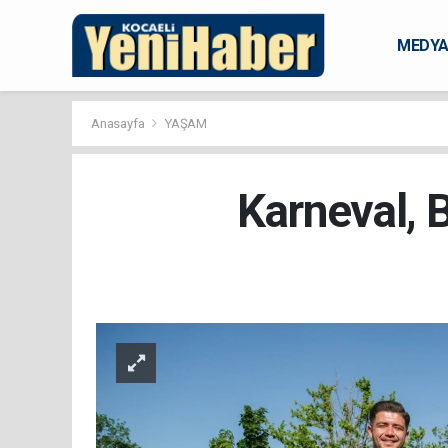
MEDY
KARAM
Anasayfa
YAŞAM
Karneval, B