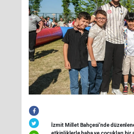
İzmit Millet Bahçesi’nde düzenlen
etkinliklerle baba ve çocukları bir