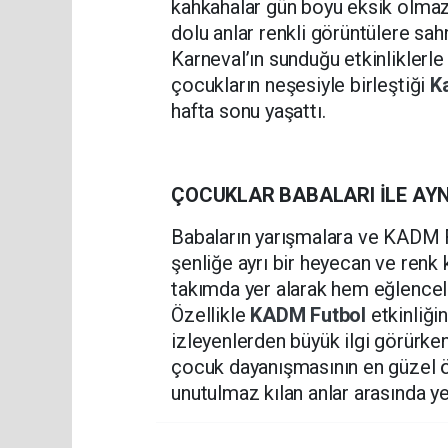
kahkahalar gün boyu eksik olmazk
dolu anlar renkli görüntülere sah
Karneval’ın sunduğu etkinliklerle
çocukların neşesiyle birleştiği
K
hafta sonu yaşattı.
ÇOCUKLAR BABALARI İLE AY
Babaların yarışmalara ve KADM Fut
şenliğe ayrı bir heyecan ve renk 
takımda yer alarak hem eğlencel
Özellikle
KADM Futbol
etkinliği
izleyenlerden büyük ilgi görürke
çocuk dayanışmasının en güzel ör
unutulmaz kılan anlar arasında yer