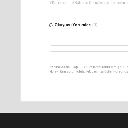
#Karneval
#Babalar Günü’ne ayrı bir anlam 
Okuyucu Yorumları
(0)
Yorum yazarak Topluluk Kuralları’nı kabul etmiş bulu
dolaylı tüm sorumluluğu tek başınıza üstleniyorsunuz