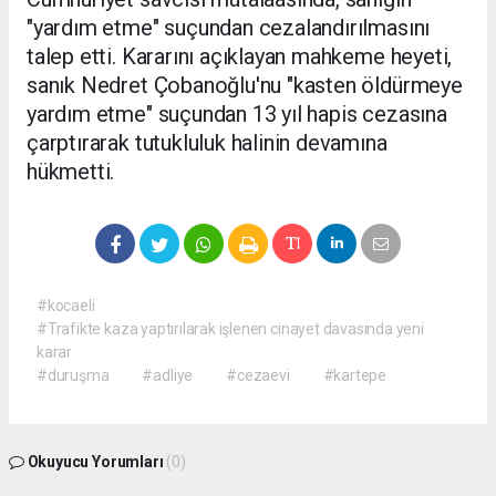
"yardım etme" suçundan cezalandırılmasını
talep etti. Kararını açıklayan mahkeme heyeti,
sanık Nedret Çobanoğlu'nu "kasten öldürmeye
yardım etme" suçundan 13 yıl hapis cezasına
çarptırarak tutukluluk halinin devamına
hükmetti.
#kocaeli
#Trafikte kaza yaptırılarak işlenen cinayet davasında yeni
karar
#duruşma
#adliye
#cezaevi
#kartepe
Okuyucu Yorumları
(0)