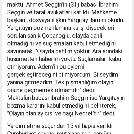
maktul Ahmet Seçgin'in (31) babası İbrahim
Seçgin ve taraf avukatları katıldı. Mahkeme
başkanı, dosyaya ilişkin Yargıtay ilamını okudu.
Yargıtayın bozma ilamına karşı diyecekleri
sorulan sanık Çobanoğlu, olayda dahli
olmadığını ve suçlamaları kabul etmediğini
savunarak, "Olayda dahlim yoktur. Aralarındaki
husumetten haberim yoktu. Suçlamaları kabul
etmiyorum. Adem'in bu eylemi
gerçekleştireceğini bilmiyordum. Bilseydim
yanına gitmezdim. Tek pişmanlığım olayın
önüne geçmemek olmamdır" dedi.
Maktulün babası İbrahim Seçgin ise Yargıtay'ın
bozma kararını kabul etmediğini belirterek,
"Olayın planlayıcısı ve başı Nedret'tir" dedi.
Yardım etme suçundan 13 yıl hapis verildi
Cumhuriyet savcısı mütalaasında, sanığın