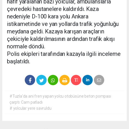
hafif yaralanan bazı yolcular, ambulanslarla
çevredeki hastanelere kaldırıldı. Kaza
nedeniyle D-100 kara yolu Ankara
istikametinde ve yan yollarda trafik yoğunluğu
meydana geldi. Kazaya karışan araçların
çekiciyle kaldırılmasının ardından trafik akışı
normale döndü.
Polis ekipleri tarafından kazayla ilgili inceleme
başlatıldı.
#Tuzla'da ani fren yapan yolcu otobüsüne beton pompası
çarptı: Cam patladı
# yolcular yere savruldu