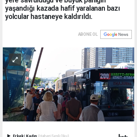
yere savrulduğu ve büyük paniğin
yaşandığı kazada hafif yaralanan bazı
yolcular hastaneye kaldırıldı.
ABONE OL
Erkek
|
Kadın
(Haberi Sesli Oku)