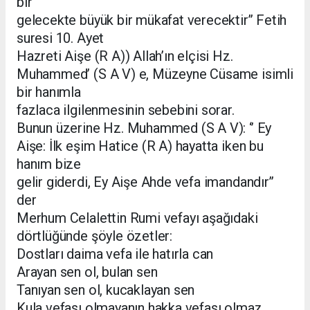
bir
gelecekte büyük bir mükafat verecektir’’ Fetih
suresi 10. Ayet
Hazreti Aişe (R A)) Allah’ın elçisi Hz.
Muhammed’ (S A V) e, Müzeyne Cüsame isimli
bir hanımla
fazlaca ilgilenmesinin sebebini sorar.
Bunun üzerine Hz. Muhammed (S A V): ‘’ Ey
Aişe: İlk eşim Hatice (R A) hayatta iken bu
hanım bize
gelir giderdi, Ey Aişe Ahde vefa imandandır’’
der
Merhum Celalettin Rumi vefayı aşağıdaki
dörtlüğünde şöyle özetler:
Dostları daima vefa ile hatırla can
Arayan sen ol, bulan sen
Tanıyan sen ol, kucaklayan sen
Kula vefası olmayanın hakka vefası olmaz