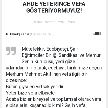
AHDE YETERİNCE VEFA
GÖSTERİYORMUYUZ!
Ekleme Tarihi: 07.07.2026 - 20:35
Erkek
|
Kadın
(Haberi Sesli Oku)
Mütefekkir, Edebiyatçı, Şair,
Eğitimciler Birliği Sendikası ve Memur
Senin Kurucusu, yedi güzel
adamdan biri olarak, edebiyat tarihimize geçen
Merhum Mehmet Akif İnan vefa ilgili bir
dizesinde:
Bütün giysileri yırtsak yeridir
Yeter bize vefa elbiseleri
Acaba bizler bireysel ve toplumsal olarak vefa
elbiselerini kuşanabildik mi? Gelin vefa