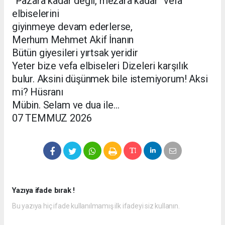
‘’Pazara kadar değil, mezara kadar’’ vefa
elbiselerini
giyinmeye devam ederlerse,
Merhum Mehmet Akif İnanın
Bütün giyesileri yırtsak yeridir
Yeter bize vefa elbiseleri Dizeleri karşılık
bulur. Aksini düşünmek bile istemiyorum! Aksi
mi? Hüsranı
Mübin. Selam ve dua ile…
07 TEMMUZ 2026
Yazıya ifade bırak !
Bu yazıya hiç ifade kullanılmamış ilk ifadeyi siz kullanın.