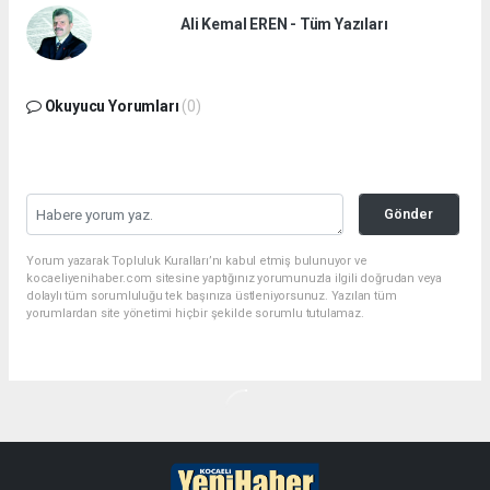
Ali Kemal EREN - Tüm Yazıları
Okuyucu Yorumları
(0)
Gönder
Yorum yazarak Topluluk Kuralları’nı kabul etmiş bulunuyor ve
kocaeliyenihaber.com sitesine yaptığınız yorumunuzla ilgili doğrudan veya
dolaylı tüm sorumluluğu tek başınıza üstleniyorsunuz. Yazılan tüm
yorumlardan site yönetimi hiçbir şekilde sorumlu tutulamaz.