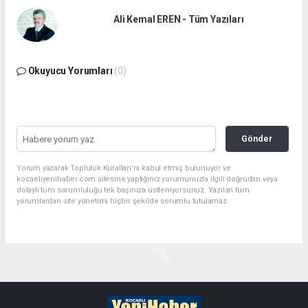
Ali Kemal EREN - Tüm Yazıları
Okuyucu Yorumları
(0)
Gönder
Yorum yazarak Topluluk Kuralları’nı kabul etmiş bulunuyor ve
kocaeliyenihaber.com sitesine yaptığınız yorumunuzla ilgili doğrudan veya
dolaylı tüm sorumluluğu tek başınıza üstleniyorsunuz. Yazılan tüm
yorumlardan site yönetimi hiçbir şekilde sorumlu tutulamaz.